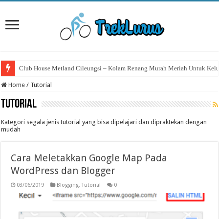
Club House Metland Cileungsi – Kolam Renang Murah Meriah Untuk Kelu
Home
/
Tutorial
Tutorial
Kategori segala jenis tutorial yang bisa dipelajari dan dipraktekan dengan
mudah
Cara Meletakkan Google Map Pada
WordPress dan Blogger
03/06/2019
Blogging
,
Tutorial
0