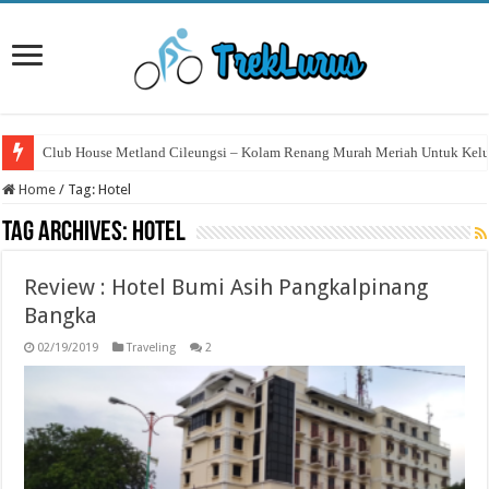
Club House Metland Cileungsi – Kolam Renang Murah Meriah Untuk Kelu
Home
/
Tag:
Hotel
Tag Archives:
Hotel
Review : Hotel Bumi Asih Pangkalpinang
Bangka
02/19/2019
Traveling
2