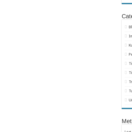
Cat
B
I
K
P
T
T
T
T
U
Met
Log 