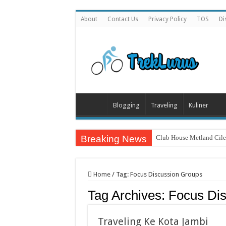
About
Contact Us
Privacy Policy
TOS
Di
Blogging
Traveling
Kuliner
Breaking News
Club House Metland Cil
Home
/
Tag:
Focus Discussion Groups
Tag Archives:
Focus Di
Traveling Ke Kota Jambi