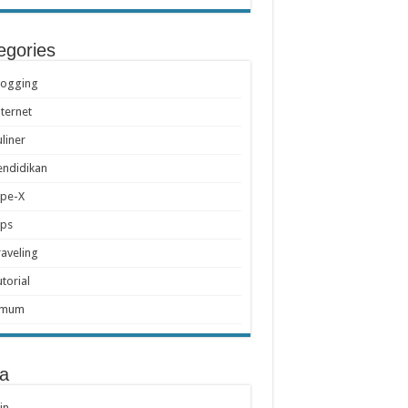
egories
logging
nternet
uliner
endidikan
ipe-X
ips
raveling
utorial
mum
a
in