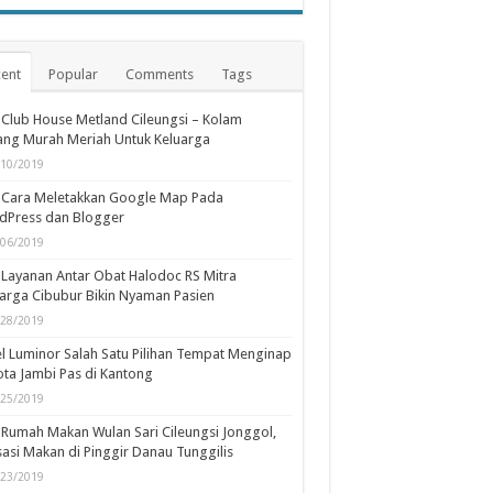
ent
Popular
Comments
Tags
Club House Metland Cileungsi – Kolam
ng Murah Meriah Untuk Keluarga
/10/2019
Cara Meletakkan Google Map Pada
dPress dan Blogger
/06/2019
Layanan Antar Obat Halodoc RS Mitra
arga Cibubur Bikin Nyaman Pasien
/28/2019
l Luminor Salah Satu Pilihan Tempat Menginap
ota Jambi Pas di Kantong
/25/2019
Rumah Makan Wulan Sari Cileungsi Jonggol,
asi Makan di Pinggir Danau Tunggilis
/23/2019