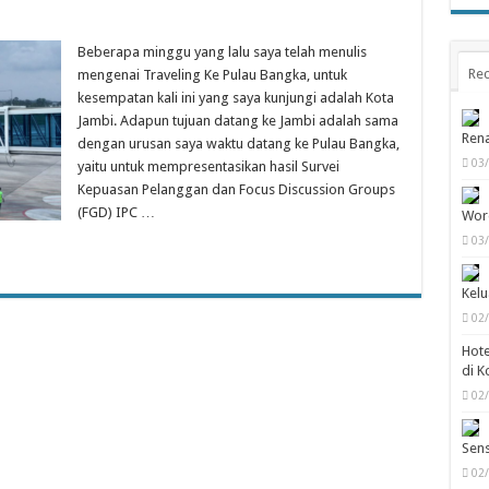
Beberapa minggu yang lalu saya telah menulis
Rec
mengenai Traveling Ke Pulau Bangka, untuk
kesempatan kali ini yang saya kunjungi adalah Kota
Jambi. Adapun tujuan datang ke Jambi adalah sama
Rena
dengan urusan saya waktu datang ke Pulau Bangka,
03
yaitu untuk mempresentasikan hasil Survei
Kepuasan Pelanggan dan Focus Discussion Groups
(FGD) IPC …
Wor
03
Kelu
02
Hote
di K
02
Sens
02