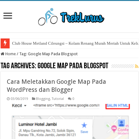
Club House Metland Cileungsi – Kolam Renang Murah Meriah Untuk Kelu
Home
/
Tag:
Google Map Pada Blogspot
Tag Archives:
Google Map Pada Blogspot
Cara Meletakkan Google Map Pada
WordPress dan Blogger
03/06/2019
Blogging
,
Tutorial
0