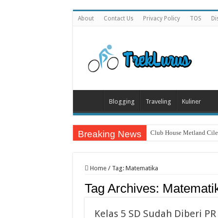
About
Contact Us
Privacy Policy
TOS
Di
Blogging
Traveling
Kuliner
Breaking News
Club House Metland Cil
Home
/
Tag:
Matematika
Tag Archives:
Matemati
Kelas 5 SD Sudah Diberi P