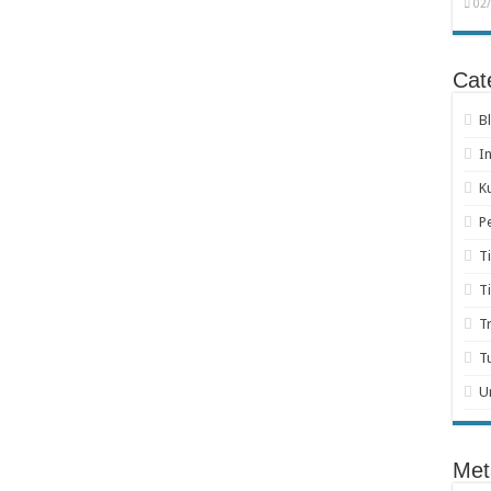
02
Cat
B
I
K
P
T
T
T
T
U
Met