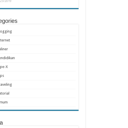
/23/2019
egories
logging
nternet
uliner
endidikan
ipe-X
ips
raveling
utorial
mum
a