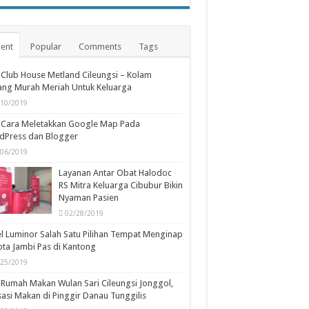
ent
Popular
Comments
Tags
Club House Metland Cileungsi – Kolam
ng Murah Meriah Untuk Keluarga
/10/2019
Cara Meletakkan Google Map Pada
dPress dan Blogger
/06/2019
Layanan Antar Obat Halodoc
RS Mitra Keluarga Cibubur Bikin
Nyaman Pasien
02/28/2019
l Luminor Salah Satu Pilihan Tempat Menginap
ota Jambi Pas di Kantong
/25/2019
Rumah Makan Wulan Sari Cileungsi Jonggol,
asi Makan di Pinggir Danau Tunggilis