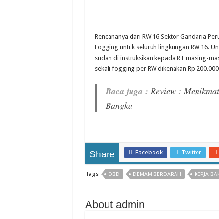
Rencananya dari RW 16 Sektor Gandaria Per
Fogging untuk seluruh lingkungan RW 16. Un
sudah di instruksikan kepada RT masing-ma
sekali fogging per RW dikenakan Rp 200.000,
Baca juga :
Review : Menikmat
Bangka
Facebook
Twitter
Share
Tags
DBD
DEMAM BERDARAH
KERJA BAK
About admin