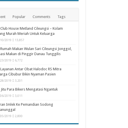
ent
Popular
Comments
Tags
Club House Metland Cileungsi – Kolam
ng Murah Meriah Untuk Keluarga
/10/2019
13,857
Rumah Makan Wulan Sari Cileungsi Jonggol,
asi Makan di Pinggir Danau Tunggilis
/23/2019
6,772
Layanan Antar Obat Halodoc RS Mitra
arga Cibubur Bikin Nyaman Pasien
/28/2019
3,201
 Jitu Para Bikers Mengatasi Ngantuk
/06/2019
3,011
uran Imlek Ke Pemandian Sodong
panunggal
/05/2019
2,800