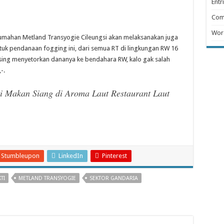
Entr
Com
Wor
umahan Metland Transyogie Cileungsi akan melaksanakan juga
tuk pendanaan fogging ini, dari semua RT di lingkungan RW 16
sing menyetorkan dananya ke bendahara RW, kalo gak salah
-.
i Makan Siang di Aroma Laut Restaurant Laut
Stumbleupon
LinkedIn
Pinterest
TI
METLAND TRANSYOGIE
SEKTOR GANDARIA