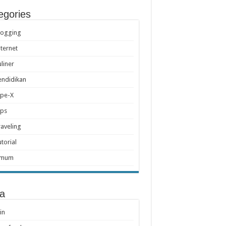
egories
logging
nternet
uliner
endidikan
ipe-X
ips
raveling
utorial
mum
a
in