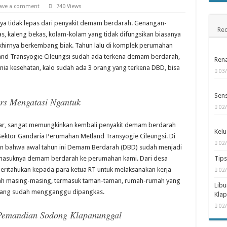
 di Pintu Belakang Metland Transyogie
ave a comment
740 Views
h Pangkalpinang Bangka
a tidak lepas dari penyakit demam berdarah. Genangan-
Rec
, kaleng bekas, kolam-kolam yang tidak difungsikan biasanya
sto Kota Jambi
khirnya berkembang biak. Tahun lalu di komplek perumahan
and Transyogie Cileungsi sudah ada terkena demam berdarah,
Rena
unia kesehatan, kalo sudah ada 3 orang yang terkena DBD, bisa
03
Sens
ers Mengatasi Ngantuk
02
esar, sangat memungkinkan kembali penyakit demam berdarah
Kelu
ktor Gandaria Perumahan Metland Transyogie Cileungsi. Di
02
kan bahwa awal tahun ini Demam Berdarah (DBD) sudah menjadi
h masuknya demam berdarah ke perumahan kami. Dari desa
Tips
ritahukan kepada para ketua RT untuk melaksanakan kerja
02
ah masing-masing, termasuk taman-taman, rumah-rumah yang
Lib
n yang sudah mengganggu dipangkas.
Kla
02
Pemandian Sodong Klapanunggal