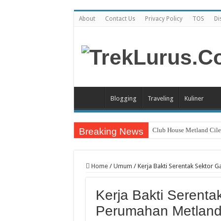
About
Contact Us
Privacy Policy
TOS
Di
Blogging
Traveling
Kuliner
Breaking News
Club House Metland Cil
Cara Meletakkan Google
Layanan Antar Obat Halo
Home
/
Umum
/
Kerja Bakti Serentak Sektor 
Hotel Luminor Salah Satu
Kerja Bakti Serenta
Rumah Makan Wulan Sari 
Perumahan Metland 
Tongseng Solo Pak Min C