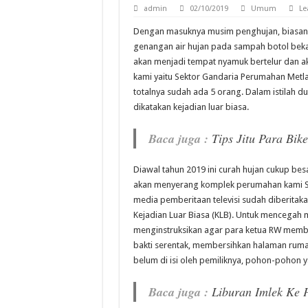
Sensasi Ketoprak Cirebon
admin
02/10/2019
Umum
Le
Review : Hotel Bumi Asi
Dengan masuknya musim penghujan, biasany
genangan air hujan pada sampah botol bekas
Review : Dine & Chat Re
akan menjadi tempat nyamuk bertelur dan a
Traveling Ke Kota Jambi
kami yaitu Sektor Gandaria Perumahan Metl
totalnya sudah ada 5 orang. Dalam istilah d
dikatakan kejadian luar biasa.
Baca juga :
Tips Jitu Para Bik
Diawal tahun 2019 ini curah hujan cukup b
akan menyerang komplek perumahan kami Se
media pemberitaan televisi sudah diberita
Kejadian Luar Biasa (KLB). Untuk mencega
menginstruksikan agar para ketua RW membe
bakti serentak, membersihkan halaman rum
belum di isi oleh pemiliknya, pohon-poho
Baca juga :
Liburan Imlek Ke 