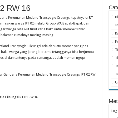
 02 RW 16
Cat
B
ndaria Perumahan Metland Transyogie Cileungsi tepatnya di RT
ormasikan warga RT 02 melalui Group WA Bapak-Bapak dan
I
gar warga bisa ikut turut kerja bakti untuk membersihkan
K
n halaman rumahnya masing-masing.
P
Metland Transyogie Cileungsi adalah suatu momen yang pas
T
erja bakti warga yang jarang bertemu tetangganya bisa berjumpa
spesial dan tentunya pada semangat adalah momen ngopi
T
T
T
ektor Gandaria Perumahan Metland Transyogie Cileungsi RT 02 RW
U
gie Cileungsi RT 01 RW 16
Met
Log 